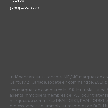
T5L4S6
(780) 455-0777
Indépendant et autonome. MD/MC marques de commer
Century 21 Canada, société en commandite, 2021 ©
Les marques de commerce MLS®, Multiple Listing Serv
agents immobiliers membres de
l’ACI
pour traiter l
marques de commerce REALTOR®, REALTORS® et l
professionnels de l’immobilier membres de l’ACI. Uti