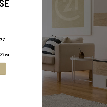
SE
777
21.ca