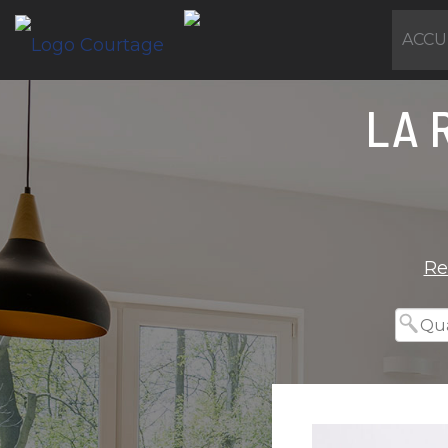
ACCU
LA 
Re