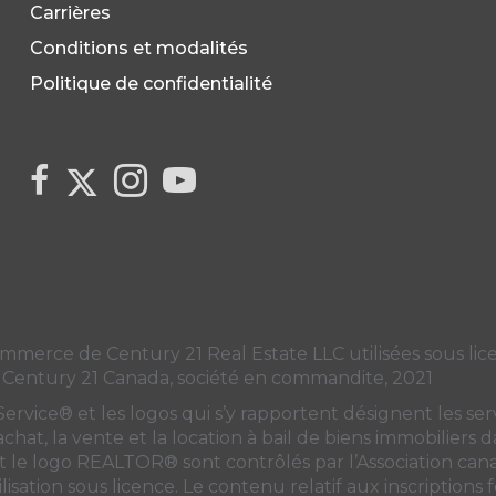
Carrières
Conditions et modalités
Politique de confidentialité
Link to Century 21 Canada's Twitter page
link to Century 21 Canada's facebook page
Link to Century 21 Canada's Instagram 
link to Century 21 Canada's YouT
ce de Century 21 Real Estate LLC utilisées sous licen
 Century 21 Canada, société en commandite, 2021
ice® et les logos qui s’y rapportent désignent les servi
’achat, la vente et la location à bail de biens immobiliers
e logo REALTOR® sont contrôlés par
l’Association ca
lisation sous licence. Le contenu relatif aux inscriptions