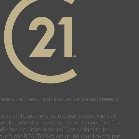
page
ube page
ce ou en vertu d’une sous-licence autorisée. ©
ces professionnels fournis par des courtiers et
 dans le cadre d’un système de vente coopératif. Les
nadienne de l’immeuble (ACI)
et désignent les
 fourni par REALTOR.ca est utilisé sous licence par