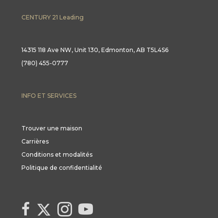
CENTURY 21 Leading
14315 118 Ave NW, Unit 130, Edmonton, AB T5L4S6
(780) 455-0777
INFO ET SERVICES
Trouver une maison
Carrières
Conditions et modalités
Politique de confidentialité
Link to Century 21 Canada's Twitter page
link to Century 21 Canada's facebook page
Link to Century 21 Canada's Instagram page
link to Century 21 Canada's YouTube page