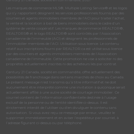
Les marques de commerce MLS®, Multiple Listing Service® et les logos
qui s’y rapportent désignent les services professionnels fournis par des
courtiers et agents immobiliers membres de
l’ACI
pour traiter l’achat,
la vente et la location à bail de biens immobiliers dans le cadre d’un
système de vente coopératif. Les marques de commerce REALTOR®,
REALTORS® et le logo REALTOR® sont contrôlés par
l’Association
canadienne de l’immeuble (ACI)
et désignent les professionnels de
l’immobilier membres de l’ACI. Utilisation sous licence. Le contenu
relatif aux inscriptions fourni par REALTOR.ca est utilisé sous licence
par des courtiers et agents immobiliers membres de
l’Association
canadienne de l’immeuble
. Cette promotion ne vise à solliciter ni des
propriétés actuellement inscrites ni des acheteurs liés par contrat.
Century 21 Canada, société en commandite, offre actuellement des
possibilités de franchisage dans certains marchés de choix au Canada.
Le présent message n’est transmis qu’à titre informatif et ne doit
aucunement être interprété comme une invitation à quiconque serait
actuellement affilié à une autre société de courtage immobilier. Ce
courriel contient de l’information confidentielle destinée à l’usage
exclusif de la personne ou de l’entité identifiée ci-dessus. Il est
strictement interdit de l’utiliser ou d’en divulguer le contenu sans
autorisation. Si vous avez reçu ce message par erreur, veuillez le
supprimer immédiatement et en aviser l’expéditeur par courriel, à
l’adresse figurant ci-dessus ou par téléphone.